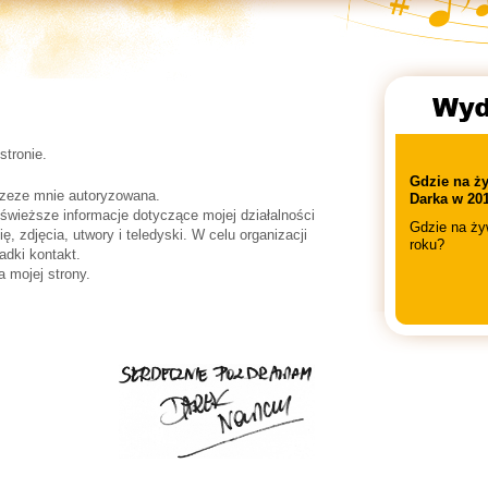
tronie.
Gdzie na ż
przeze mnie autoryzowana.
Darka w 20
ajświeższe informacje dotyczące mojej działalności
Gdzie na ż
ię, zdjęcia, utwory i teledyski. W celu organizacji
roku?
dki kontakt.
ojej strony.