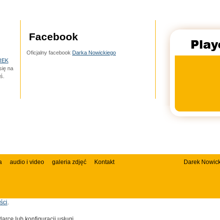
Facebook
Oficjalny facebook
Darka Nowickiego
REK
 się na
ś.
a
audio i video
galeria zdjęć
Kontakt
Darek Nowick
ści
.
rce lub konfiguracji usługi.