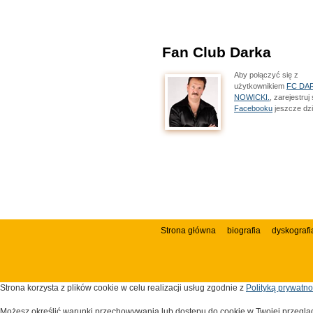
Fan Club Darka
Aby połączyć się z
użytkownikiem
FC DA
NOWICKI.
, zarejestruj
Facebooku
jeszcze dzi
Strona główna
biografia
dyskografi
Strona korzysta z plików cookie w celu realizacji usług zgodnie z
Polityką prywatno
Możesz określić warunki przechowywania lub dostępu do cookie w Twojej przegląda