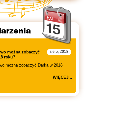
sie 5, 2018
ywo można zobaczyć
18 roku?
ywo można zobaczyć Darka w 2018
WIĘCEJ
...